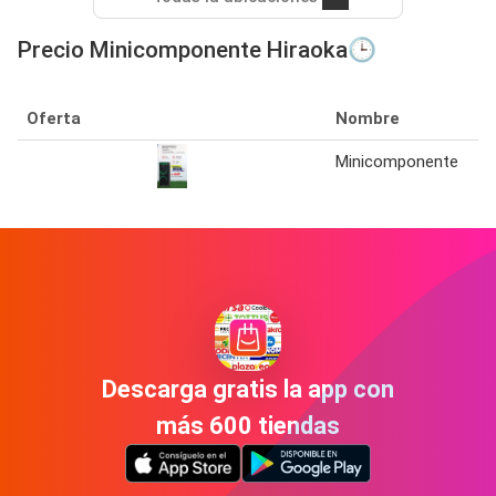
Precio Minicomponente Hiraoka🕒
Oferta
Nombre
Minicomponente
Descarga gratis la app con
más 600 tiendas