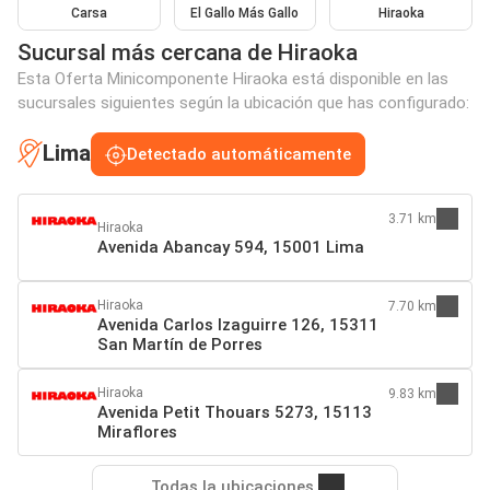
Carsa
El Gallo Más Gallo
Hiraoka
Sucursal más cercana de Hiraoka
Esta Oferta Minicomponente Hiraoka está disponible en las
sucursales siguientes según la ubicación que has configurado:
Lima
Detectado automáticamente
3.71 km
Hiraoka
Avenida Abancay 594, 15001 Lima
Hiraoka
7.70 km
Avenida Carlos Izaguirre 126, 15311
San Martín de Porres
Hiraoka
9.83 km
Avenida Petit Thouars 5273, 15113
Miraflores
Todas la ubicaciones