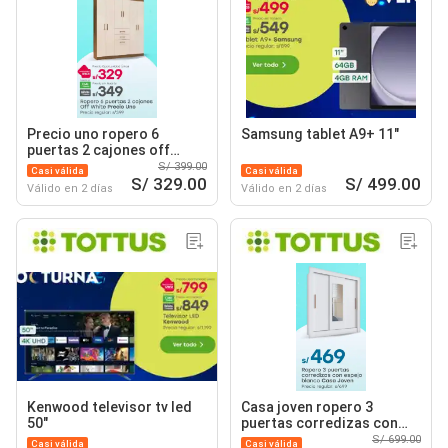
Precio uno ropero 6
Samsung tablet A9+ 11"
puertas 2 cajones off
white
S/ 399.00
Casi válida
Casi válida
S/ 329.00
S/ 499.00
Válido en 2 días
Válido en 2 días
Kenwood televisor tv led
Casa joven ropero 3
50"
puertas corredizas con
espejo blanco
S/ 699.00
Casi válida
Casi válida