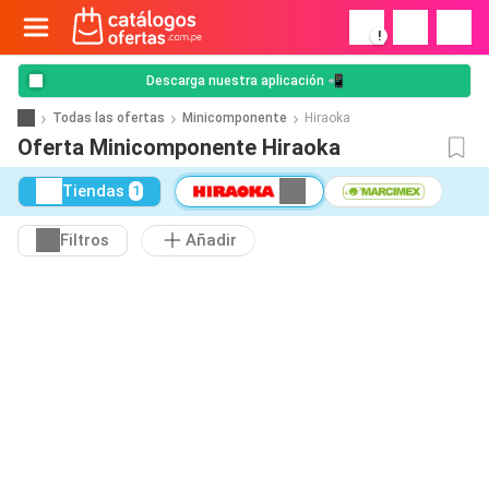
!
Descarga nuestra aplicación 📲
Todas las ofertas
Minicomponente
Hiraoka
Oferta Minicomponente Hiraoka
Tiendas
1
Filtros
Añadir