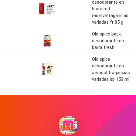
desodorante en
barra red
reservefragancias
variadas fr 85 g
Old spice pack
desodorante en
barra fresh
Old spice
desodorante en
aerosol fragancias
variadas sp 150 ml