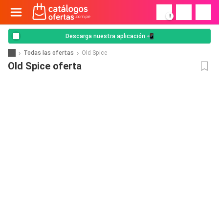
!
Descarga nuestra aplicación 📲
Todas las ofertas
Old Spice
Old Spice oferta