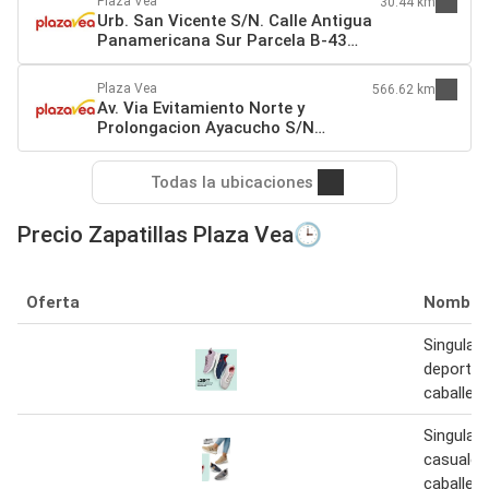
Plaza Vea
30.44 km
Urb. San Vicente S/N. Calle Antigua
Panamericana Sur Parcela B-43
Lima
Plaza Vea
566.62 km
Av. Via Evitamiento Norte y
Prolongacion Ayacucho S/N
Cajamarca
Todas la ubicaciones
Precio Zapatillas Plaza Vea🕒
Oferta
Nombre
Singular 
deportiv
caballer
Singular 
casuales
caballer