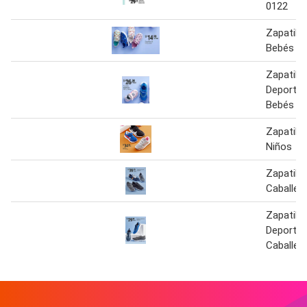
0122
Zapatill
Bebés
Zapatilla
Deportiv
Bebés
Zapatill
Niños
Zapatill
Caballer
Zapatilla
Deportiv
Caballer