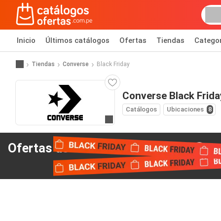
Inicio
Últimos catálogos
Ofertas
Tiendas
Catego
Tiendas
Converse
Black Friday
Converse Black Frida
Catálogos
Ubicaciones
8
Ir al sitio web
Ofertas del Black Friday
de Converse