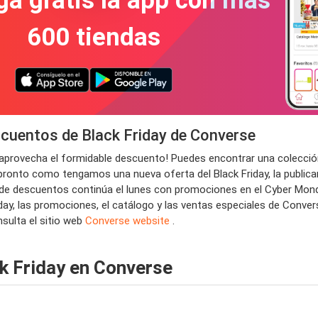
a gratis la app con más
600 tiendas
cuentos de Black Friday de Converse
y aprovecha el formidable descuento! Puedes encontrar una colecci
pronto como tengamos una nueva oferta del Black Friday, la public
al de descuentos continúa el lunes con promociones en el Cyber Mond
riday, las promociones, el catálogo y las ventas especiales de Conve
nsulta el sitio web
Converse website
.
k Friday en Converse