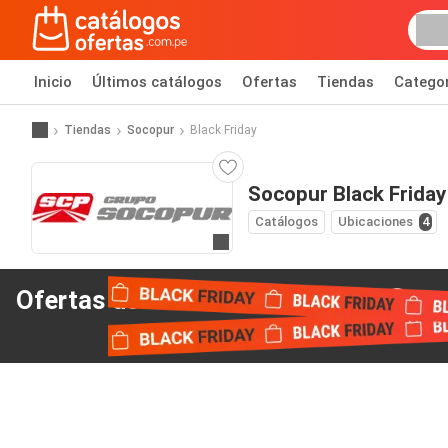
Inicio
Últimos catálogos
Ofertas
Tiendas
Catego
Tiendas
Socopur
Black Friday
Socopur Black Friday
Catálogos
Ubicaciones
4
Ir al sitio web
Ofertas del Black Friday
de Socopur