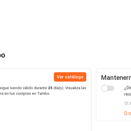
bo
Mantenerm
Ver catálogo
¿De
 sigue siendo válido durante
25
día(s). Visualiza las
rra en tus compras en Tambo.
rec
51.
O v