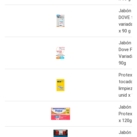
Jabón de
DOVE fra
variadas 
x 90 g
Jabón d
Dove Fra
Variadas 
90g
Protex J
tocador 
limpieza
unid x 11
Jabón d
Protex A
x 120g
Jabón d