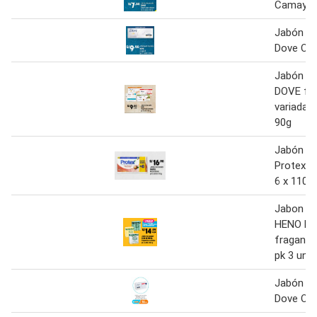
Camay 3U
Jabón d
Dove Ori
Jabón de
DOVE fra
variadas 
90g
Jabón d
Protex 
6 x 110g
Jabon de
HENO DE
fraganci
pk 3 unid
Jabón d
Dove Ori