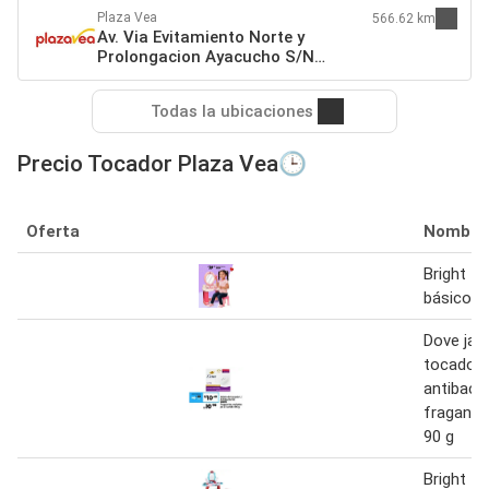
Plaza Vea
566.62 km
Av. Via Evitamiento Norte y
Prolongacion Ayacucho S/N
Cajamarca
Todas la ubicaciones
Precio Tocador Plaza Vea🕒
Oferta
Nombre
Bright t
básico
Dove jab
tocador/
antibacte
fraganci
90 g
Bright t