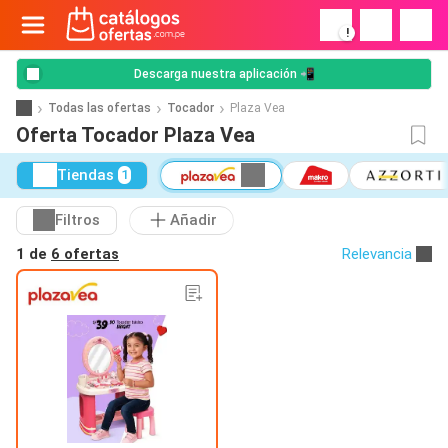
!
Descarga nuestra aplicación 📲
Todas las ofertas
Tocador
Plaza Vea
Oferta Tocador Plaza Vea
Tiendas
1
Filtros
Añadir
1 de
6 ofertas
Relevancia