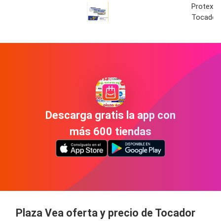
Protex J
Tocador 
Descarga gratis la app con
más 600 tiendas
Plaza Vea oferta y precio de Tocador