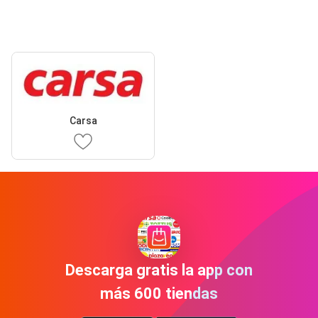
Carsa
Descarga gratis la app con
más 600 tiendas