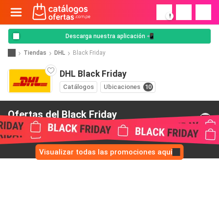
!
Descarga nuestra aplicación 📲
Tiendas
DHL
Black Friday
DHL Black Friday
Catálogos
Ubicaciones
10
Ofertas del Black Friday
de DHL
Visualizar todas las promociones aquí