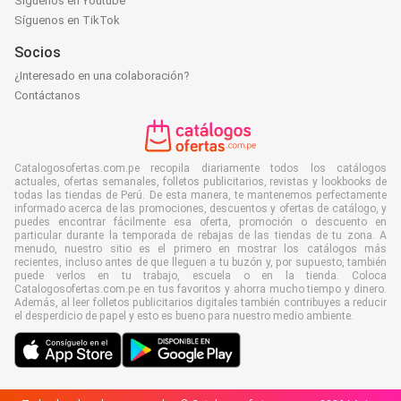
Síguenos en Youtube
Síguenos en TikTok
Socios
¿Interesado en una colaboración?
Contáctanos
Catalogosofertas.com.pe recopila diariamente todos los catálogos
actuales, ofertas semanales, folletos publicitarios, revistas y lookbooks de
todas las tiendas de Perú. De esta manera, te mantenemos perfectamente
informado acerca de las promociones, descuentos y ofertas de catálogo, y
puedes encontrar fácilmente esa oferta, promoción o descuento en
particular durante la temporada de rebajas de las tiendas de tu zona. A
menudo, nuestro sitio es el primero en mostrar los catálogos más
recientes, incluso antes de que lleguen a tu buzón y, por supuesto, también
puede verlos en tu trabajo, escuela o en la tienda. Coloca
Catalogosofertas.com.pe en tus favoritos y ahorra mucho tiempo y dinero.
Además, al leer folletos publicitarios digitales también contribuyes a reducir
el desperdicio de papel y esto es bueno para nuestro medio ambiente.