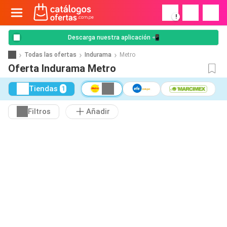
!
Descarga nuestra aplicación 📲
Todas las ofertas
Indurama
Metro
Oferta Indurama Metro
Tiendas
1
Filtros
Añadir