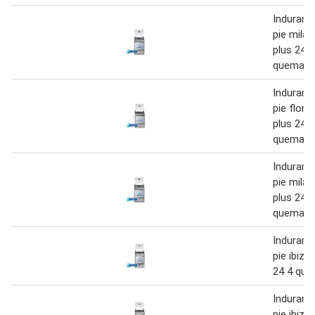
Indurama
pie milá
plus 24 4
quemado
Indurama
pie flore
plus 24 4
quemado
Indurama
pie milá
plus 24 4
quemado
Indurama
pie ibiza
24 4 qu
Indurama
pie ibiza