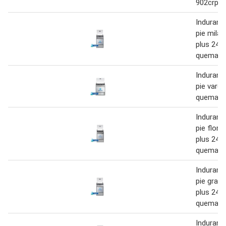
902crp
Indurama
pie milá
plus 24 4
quemado
Indurama
pie vares
quemado
Indurama
pie flore
plus 24 4
quemado
Indurama
pie gran
plus 24 4
quemado
Indurama