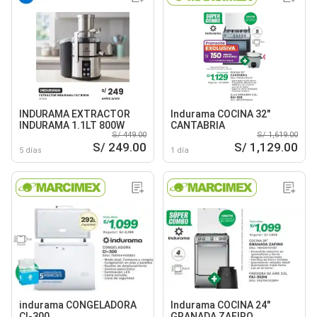
INDURAMA EXTRACTOR
Indurama COCINA 32"
INDURAMA 1.1LT 800W
CANTABRIA
S/ 449.00
S/ 1,619.00
S/ 249.00
S/ 1,129.00
5 días
1 día
indurama CONGELADORA
Indurama COCINA 24"
CI-300
GRANADA ZAFIRO