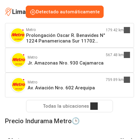
Lima
Detectado automáticamente
Metro
179.42 km
Prolongación Oscar R. Benavides N°
1224 Panamericana Sur 11702
Chincha Alta
567.48 km
Metro
Jr. Amazonas Nro. 930 Cajamarca
759.89 km
Metro
Av. Aviación Nro. 602 Arequipa
Todas la ubicaciones
Precio Indurama Metro🕒