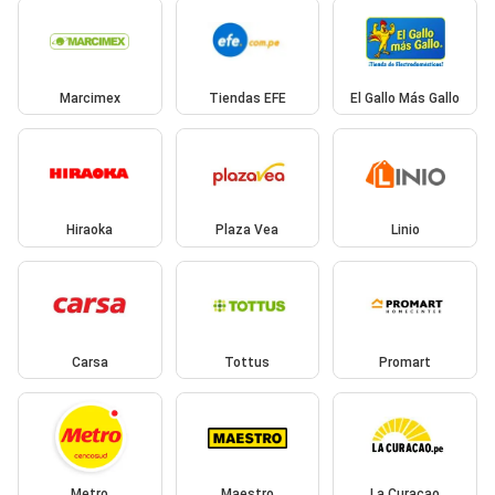
Marcimex
Tiendas EFE
El Gallo Más Gallo
Hiraoka
Plaza Vea
Linio
Carsa
Tottus
Promart
Metro
Maestro
La Curacao