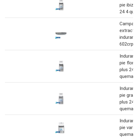
pie ibiza
24 4 qu
Campan
extracto
indurama
602crp
Indurama
pie flore
plus 24 4
quemado
Indurama
pie gran
plus 24 4
quemado
Indurama
pie vares
quemado