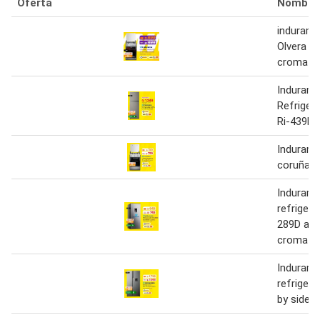
Oferta
Nombre
indurama
Olvera Qz
croma
Induram
Refriger
Ri-439l 
Indurama
coruña q
Induram
refrigera
289D aut
croma
Induram
refrigera
by side