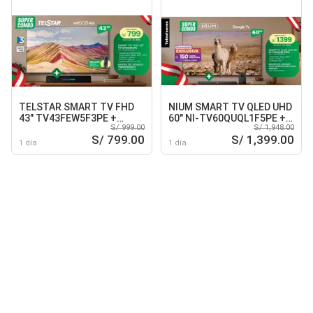
TELSTAR SMART TV FHD
NIUM SMART TV QLED UHD
43" TV43FEW5F3PE +
60" NI-TV60QUQL1F5PE +
S/ 999.00
S/ 1,948.00
BARRA DE SONIDO
BARRA DE SONIDO CON
S/ 799.00
S/ 1,399.00
TSBP015210CT
SUBWOOFER 80W NIFS129
1 día
1 día