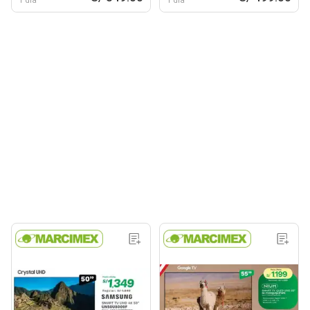
1 día
1 día