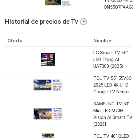
TV QLED 4K 55"
QN55Q7FAAGXP
Historial de precios de Tv 🕒
Oferta
Nombre
LG Smart TV 65"
LED Thing Al
UA7300 (2025)
TCL TV 55" 55V6C
2025 LED 4K UHD
Google TV Negro
SAMSUNG TV 50"
Mini LED M70H
Vision Al Smart TV
(2026]
TCL TV 40" QLED