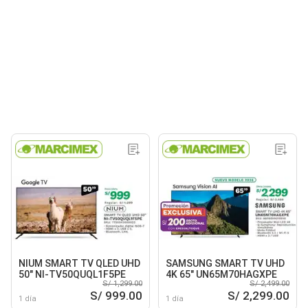
NIUM SMART TV QLED UHD
SAMSUNG SMART TV UHD
50" NI-TV50QUQL1F5PE
4K 65" UN65M70HAGXPE
S/ 1,299.00
S/ 2,499.00
S/ 999.00
S/ 2,299.00
1 día
1 día