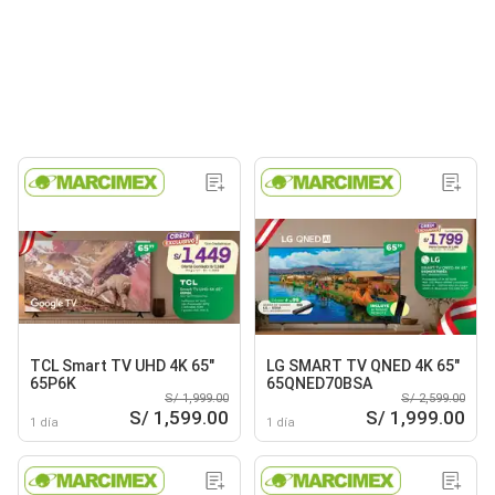
TCL Smart TV UHD 4K 65"
LG SMART TV QNED 4K 65"
65P6K
65QNED70BSA
S/ 1,999.00
S/ 2,599.00
S/ 1,599.00
S/ 1,999.00
1 día
1 día