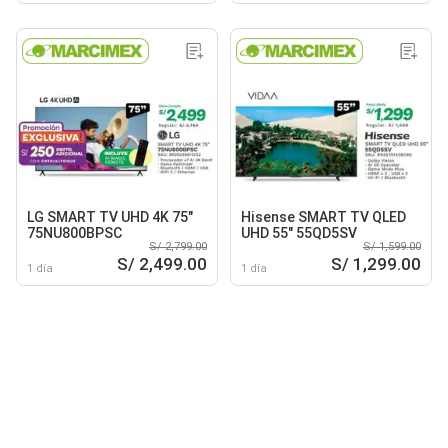
LG SMART TV UHD 4K 75"
Hisense SMART TV QLED
75NU800BPSC
UHD 55" 55QD5SV
S/ 2,799.00
S/ 1,599.00
S/ 2,499.00
S/ 1,299.00
1 día
1 día