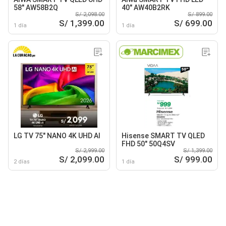
58" AW58B2Q
40" AW40B2RK
S/ 2,098.00
S/ 899.00
S/ 1,399.00
S/ 699.00
1 día
1 día
LG TV 75" NANO 4K UHD AI
Hisense SMART TV QLED
FHD 50" 50Q4SV
S/ 2,999.00
S/ 1,399.00
S/ 2,099.00
S/ 999.00
2 días
1 día