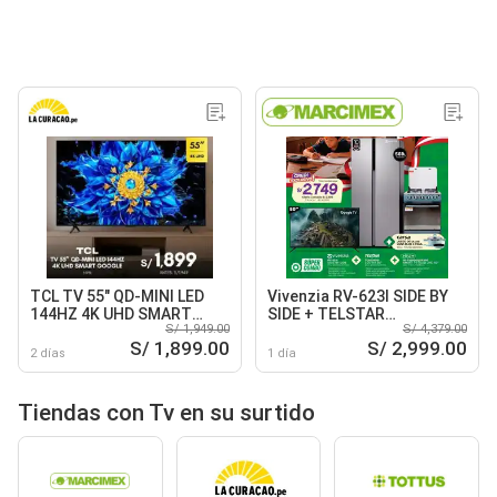
TCL TV 55" QD-MINI LED
Vivenzia RV-623I SIDE BY
144HZ 4K UHD SMART
SIDE + TELSTAR
S/ 1,949.00
S/ 4,379.00
GOOGLE
TCG020110 COCINA 20" +
S/ 1,899.00
S/ 2,999.00
NIUM NI-TV50QUQL1F5PE
2 días
1 día
SMART TV QLED UHD 50"
Tiendas con Tv en su surtido