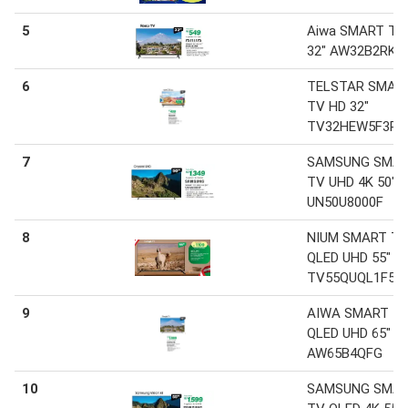
5
Aiwa SMART TV
32" AW32B2RK
6
TELSTAR SMAR
TV HD 32"
TV32HEW5F3PE
7
SAMSUNG SMA
TV UHD 4K 50"
UN50U8000F
8
NIUM SMART T
QLED UHD 55" NI
TV55QUQL1F5P
9
AIWA SMART T
QLED UHD 65"
AW65B4QFG
10
SAMSUNG SMA