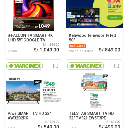
iFFALCON TV SMART 4K
Kenwood televisor tv led
UHD 55" GOOGLE TV
50"
S/ 1,599.00
Casi válida
S/ 1,049.00
S/ 849.00
2 días
Válido en 4 días
Aiwa SMART TV HD 32"
TELSTAR SMART TV HD
AW32B2RK
32" TV32HEW5F3PE
S/ 699.00
S/ 699.00
S/ 549.00
S/ 499.00