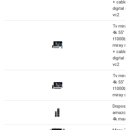
+ cable 
digital m
vc2
Tv miray
4k 55" m
t1000bt 
miray s
+ cable 
digital m
vc2
Tv miray
4k 55" m
t1000bt 
miray s
Dispositi
amazon fi
4k max