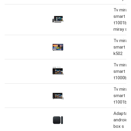
Tv miray 
smart 58
t1001bt 
miray s
Tv miray 
smart 32
k502
Tv miray 
smart 65
t1000bt
Tv miray 
smart 32
t1001bt
Adaptado
android 
box s