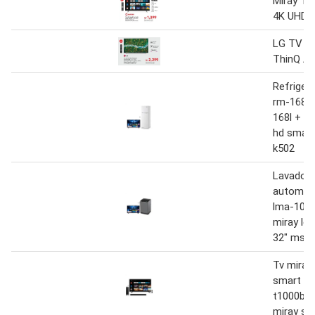
Miray TV
4K UHD
LG TV 4
ThinQ AI
Refriger
rm-168h 
168l + tv
hd smart
k502
Lavador
automáti
lma-102 
miray le
32" ms3
Tv miray 
smart 65
t1000bt 
miray s