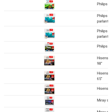
Philips s
Philips s
parlante
Philips s
parlante
Philips s
Hisense 
98"
Hisense 
65"
Hisense 
Miray sm
Miray sm