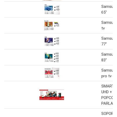
Samsung 
65"
Samsung
tv
Samsung 
77"
Samsung 
83"
Samsung
pro tv 65
SMART T
UHD +
POPCOR
PARLAN
SOPORT