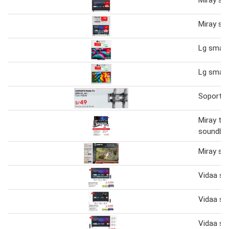
Miray sm
Lg smart
Lg smart
Soporte 
Miray tv 
soundbar
Miray sm
Vidaa sm
Vidaa sm
Vidaa sm