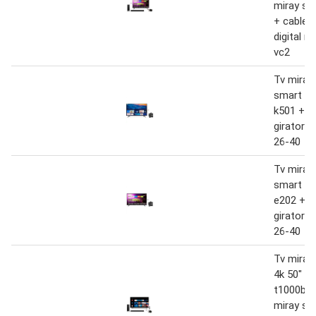
miray s
+ cable 
digital m
vc2
Tv miray 
smart 43
k501 + r
giratori
26-40
Tv miray 
smart 43
e202 + r
giratori
26-40
Tv miray
4k 50" m
t1000bt 
miray s