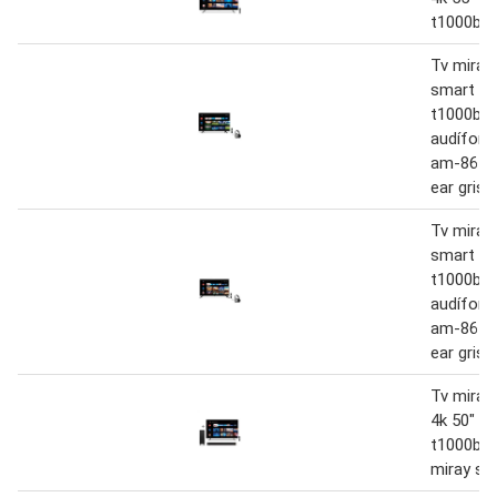
t1000bt
Tv miray 
smart 43
t1000bt 
audífono
am-8677
ear gris
Tv miray 
smart 40
t1000bt 
audífono
am-8677
ear gris
Tv miray
4k 50" m
t1000bt 
miray s