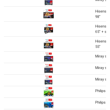
Hisense 
98"
Hisense 
65" + so
Hisense 
55"
Miray sm
Miray sm
Miray sm
Philips s
Philips s