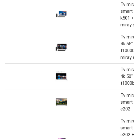
Tv miray 
smart 43
k501 + s
miray s
Tv miray
4k 55" m
t1000bt 
miray s
Tv miray
4k 50" m
t1000bt
Tv miray 
smart 32
e202
Tv miray 
smart 43
e202 + s