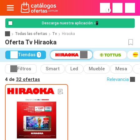
!
Descarga nuestra aplicación 📲
Todas las ofertas
Tv
Hiraoka
Oferta Tv Hiraoka
Tiendas
1
Filtros
Smart
Led
Mueble
Mesa
4 de
32 ofertas
Relevancia