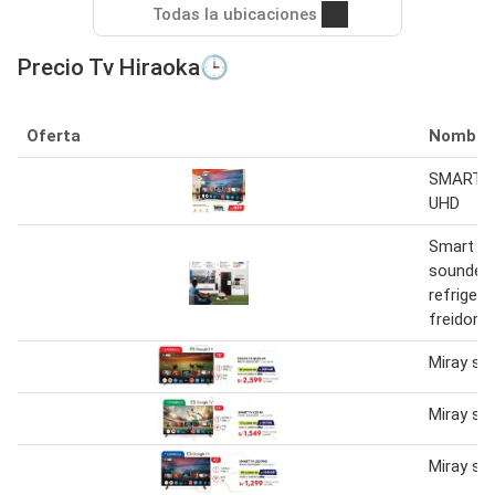
Todas la ubicaciones
Precio Tv Hiraoka🕒
Oferta
Nombre
SMART T
UHD
Smart tv
sounder 
refrigera
freidora d
Miray sm
Miray sm
Miray sm