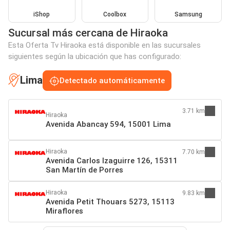
iShop
Coolbox
Samsung
Sucursal más cercana de Hiraoka
Esta Oferta Tv Hiraoka está disponible en las sucursales
siguientes según la ubicación que has configurado:
Lima
Detectado automáticamente
3.71 km
Hiraoka
Avenida Abancay 594, 15001 Lima
Hiraoka
7.70 km
Avenida Carlos Izaguirre 126, 15311
San Martín de Porres
Hiraoka
9.83 km
Avenida Petit Thouars 5273, 15113
Miraflores