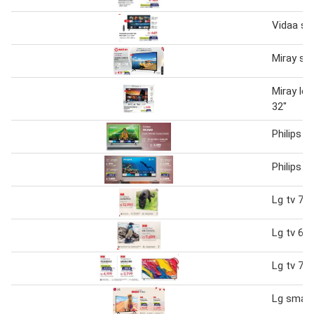
Vidaa sm
Miray sm
Miray led
32"
Philips tv
Philips tv
Lg tv 77"
Lg tv 65"
Lg tv 75"
Lg smart