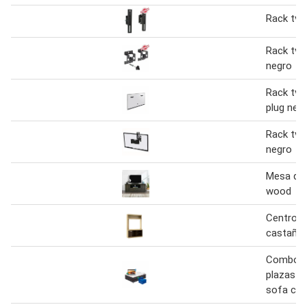
Rack tv c
Rack tv e
negro
Rack tv m
plug neg
Rack tv 
negro
Mesa de 
wood
Centro d
castaño/
Combo n
plazas + 
sofa ca