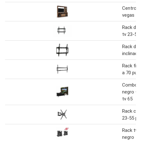
Centro de
vegas
Rack de p
tv 23-55
Rack de 
inclinaci
Rack fijo
a 70 pul
Combo s
negro + 
tv 65
Rack con
23-55 pu
Rack tv 
negro