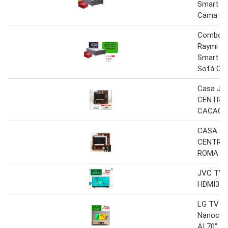
Smart TV
Cama
Combo 
Raymi 2 
Smart TV
Sofá Ca
Casa Jo
CENTRO 
CACAO B
CASA J
CENTRO 
ROMA
JVC TV 
HDMI3 U
LG TV LE
Nanocell
AI 70"