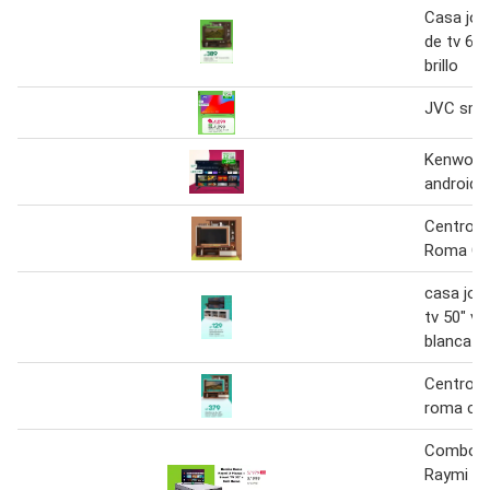
Casa jov
de tv 65
brillo
JVC smar
Kenwood 
android t
Centro d
Roma Ca
casa jov
tv 50" ve
blanca
Centro d
roma cas
Combo 
Raymi 2 