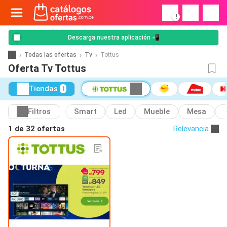
!
Descarga nuestra aplicación 📲
Todas las ofertas
Tv
Tottus
Oferta Tv Tottus
Tiendas
1
Filtros
Smart
Led
Mueble
Mesa
1 de
32 ofertas
Relevancia