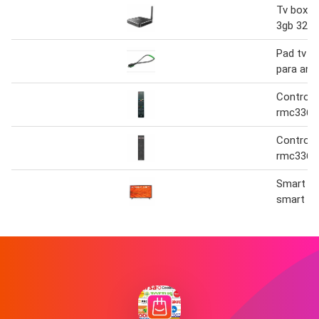
Tv box a
3gb 32gb
Pad tv s
para and
Control 
rmc3364 
Control 
rmc3363 
Smart tv
smart thi