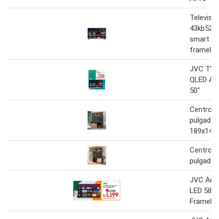
Televisor 
43kb527 
smart tv
framele
JVC TV 
QLED An
50"
Centro d
pulgadas
189x145
Centro d
pulgadas 
JVC And
LED 58"
Framele