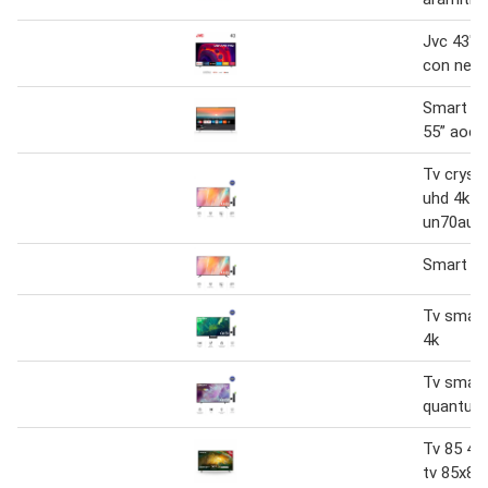
Jvc 43" f
con netf
Smart tv 
55” aoc 
Tv crysta
uhd 4k s
un70au7
Smart tv
Tv smart
4k
Tv smart
quantum 
Tv 85 4k
tv 85x80