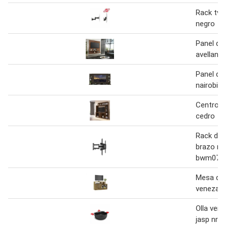
Rack tv 
negro
Panel de 
avellana 
Panel de 
nairobi
Centro d
cedro
Rack de 
brazo m
bwm070b
Mesa de 
veneza
Olla ver
jasp nro 