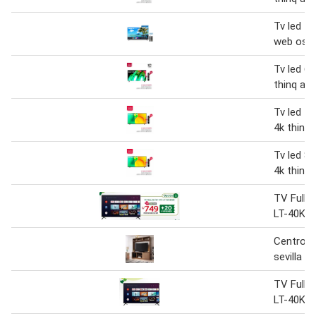
Tv led 50
web os s
Tv led 65
thinq ai 
Tv led 75
4k thinq 
Tv led 86
4k thinq 
TV Full 
LT-40KB
Centro d
sevilla
TV Full 
LT-40KB