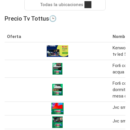
Todas la ubicaciones
Precio Tv Tottus🕒
Oferta
Nombre
Kenwood 
tv led 50
Forli co
acqua +t
Forli co
dormitor
mesa de 
Jvc smar
Jvc smar