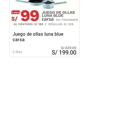
Juego de ollas luna blue
carsa
S/ 329.00
S/ 199.00
2 días