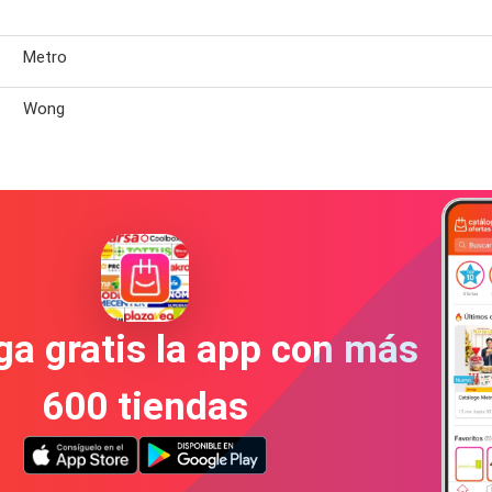
Metro
Wong
a gratis la app con más
600 tiendas