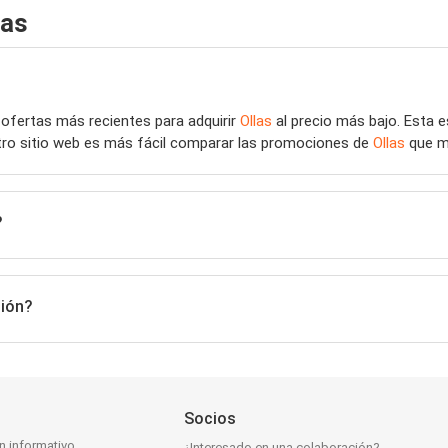
las
 ofertas más recientes para adquirir
Ollas
al precio más bajo. Esta 
stro sitio web es más fácil comparar las promociones de
Ollas
que m
?
ción?
Socios
ín informativo
¿Interesado en una colaboración?